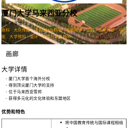
厦门大学马来西亚分校
马来西亚馆
商科
,
大众传媒
,
语言&社会科学
,
电脑科学
,
工程
,
生命科学
,
中
医
,
大学预科
,
会计
,
计算与信息技术
画廊
大学详情
- 厦门大学首个海外分校
- 得到顶尖厦门大学的支持
- 位于马来西亚雪邦
- 获得多元化的文化体验和东盟地区
优势和特色
将中国教育传统与国际课程相结