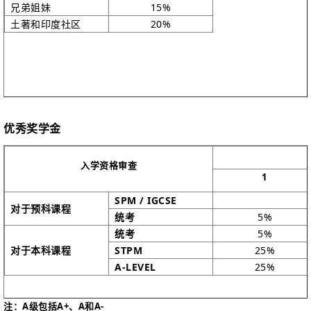
大众传媒
兄弟姐妹
二月、四月、九月
15%
3 年
土著和印度社区
20%
物理学
二月、四月、九月
4 年
化学工程
二月、四月、九月
4 年
电气与电子工程
二月、四月、九月
4 年
新能源科学与工程
二月、四月、九月
4 年
海洋生物技术
二月、四月、九月
4 年
优秀奖学金
海洋环境化学
二月、四月、九月
4 年
入学资格审查
计算机科学与技术
二月、四月、九月
4 年
1
数字媒体技术
二月、四月、九月
4 年
SPM / IGCSE
对于预科课程
软件工程
二月、四月、九月
4 年
统考
5%
统考
5%
人工智能
二月、四月、九月
4 年
对于本科课程
STPM
25%
网络安全
二月、四月、九月
4 年
A-LEVEL
25%
数据科学
二月、四月、九月
4 年
传统中医
二月、四月、九月
5 年
注：A级包括A+、A和A-