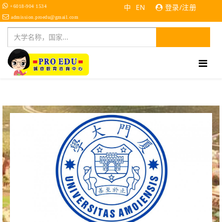
中
EN
登录/注册
+6018-904 1534
admission.proedu@gmail.com