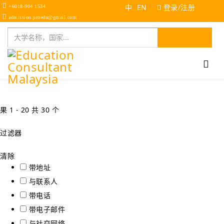
中
EN
登录/注册
+6018-904 1534
admission.proedu@gmail.com
果 1 - 20 共 30 个
过滤器
清除
带地址
与联系人
带电话
带电子邮件
与社交网络